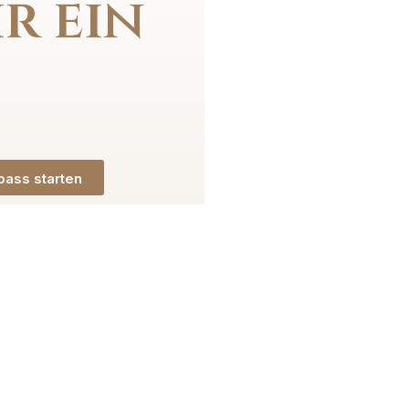
r ein
ass starten