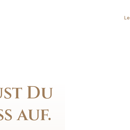
Le
ust Du
s auf.