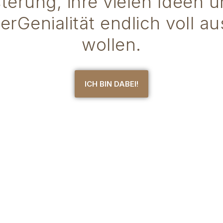
terung, ihre vielen Ideen u
rGenialität endlich voll a
wollen.
ICH BIN DABEI!