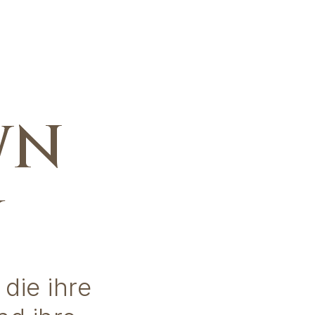
WN
Y
die ihre