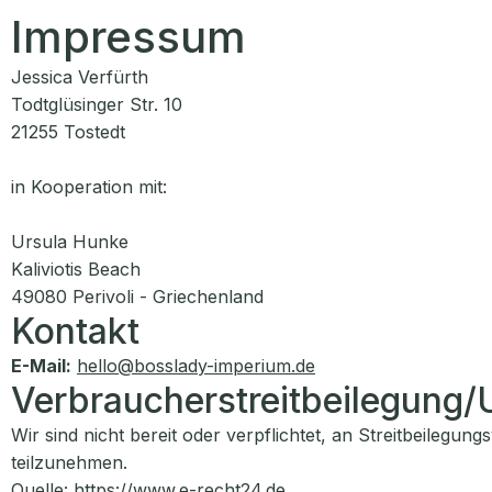
Impressum
Jessica Verfürth
Todtglüsinger Str. 10
21255 Tostedt
in Kooperation mit:
Ursula Hunke
Kaliviotis Beach
49080 Perivoli - Griechenland
Kontakt
E-Mail:
hello@bosslady-imperium.de
Verbraucherstreitbeilegung/U
Wir sind nicht bereit oder verpflichtet, an Streitbeilegun
teilzunehmen.
Quelle:
https://www.e-recht24.de